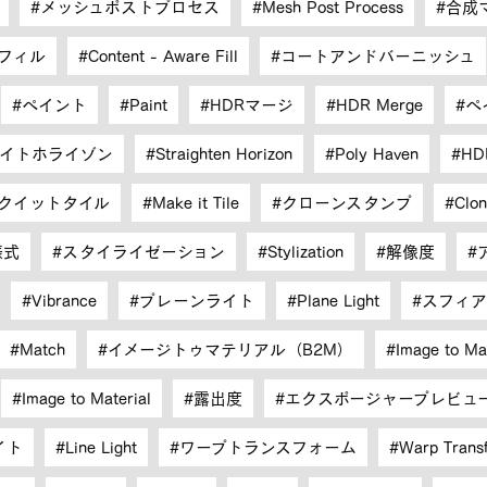
メッシュポストプロセス
Mesh Post Process
合成
フィル
Content - Aware Fill
コートアンドバーニッシュ
ペイント
Paint
HDRマージ
HDR Merge
ペ
イトホライゾン
Straighten Horizon
Poly Haven
HD
クイットタイル
Make it Tile
クローンスタンプ
Clo
様式
スタイライゼーション
Stylization
解像度
Vibrance
プレーンライト
Plane Light
スフィア
Match
イメージトゥマテリアル（B2M）
Image to M
Image to Material
露出度
エクスポージャープレビュ
イト
Line Light
ワープトランスフォーム
Warp Trans