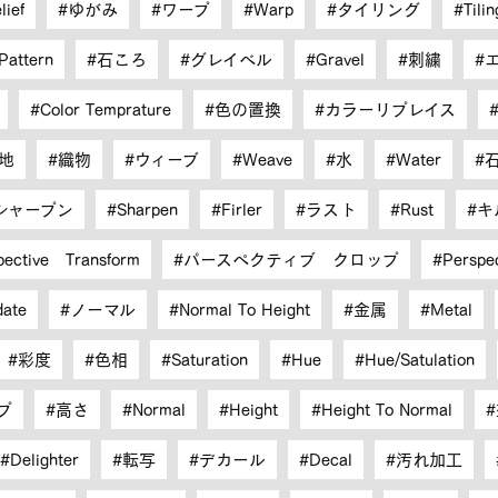
lief
ゆがみ
ワープ
Warp
タイリング
Tilin
Pattern
石ころ
グレイベル
Gravel
刺繍
Color Temprature
色の置換
カラーリプレイス
地
織物
ウィーブ
Weave
水
Water
シャープン
Sharpen
Firler
ラスト
Rust
キ
pective Transform
パースペクティブ クロップ
Perspe
date
ノーマル
Normal To Height
金属
Metal
彩度
色相
Saturation
Hue
Hue/Satulation
プ
高さ
Normal
Height
Height To Normal
Delighter
転写
デカール
Decal
汚れ加工