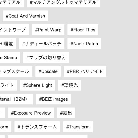
マテリアル
マルチアングルトゥマテリアル
Coat And Varnish
イントワープ
Paint Warp
Floor Tiles
RI環境
ナディールパッチ
Nadir Patch
ne Stamp
マップの切り替え
アップスケール
Upscale
PBR バリデイト
ライト
Sphere Light
環境光
aterial（B2M）
BEIZ images
ー
Exposure Preview
露出
form
トランスフォーム
Transform