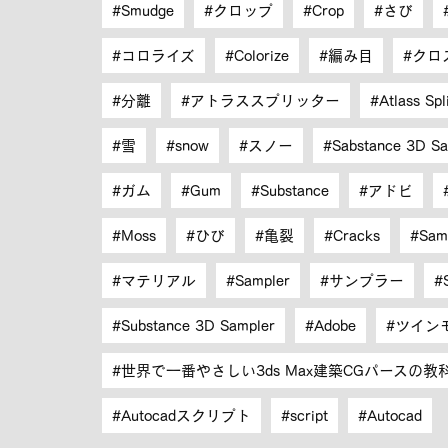
Smudge
クロップ
Crop
さび
コロライズ
Colorize
編み目
クロ
分離
アトラススプリッター
Atlass Spl
雪
snow
スノー
Sabstance 3D Sa
ガム
Gum
Substance
アドビ
Moss
ひび
亀裂
Cracks
Sam
マテリアル
Sampler
サンプラー
Substance 3D Sampler
Adobe
ツイン
世界で一番やさしい3ds Max建築CGパースの教
Autocadスクリプト
script
Autocad