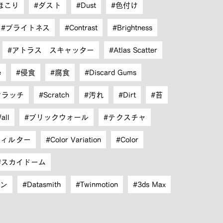
ほこり
ダスト
Dust
色付け
ブライトネス
Contrast
Brightness
アトラス スキャッター
Atlas Scatter
e
侵食
腐食
Discard Gums
クラッチ
Scratch
汚れ
Dirt
苔
all
ブリックウォール
テクスチャ
フィルター
Color Variation
Color
スカイドーム
イン
Datasmith
Twinmotion
3ds Max