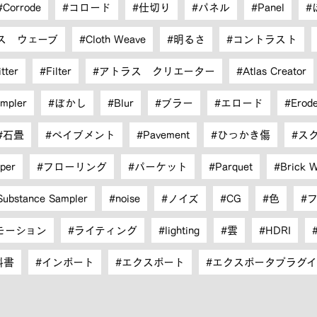
Corrode
コロード
仕切り
パネル
Panel
ス ウェーブ
Cloth Weave
明るさ
コントラスト
itter
Filter
アトラス クリエーター
Atlas Creator
mpler
ぼかし
Blur
ブラー
エロード
Erod
石畳
ペイブメント
Pavement
ひっかき傷
ス
per
フローリング
パーケット
Parquet
Brick W
Substance Sampler
noise
ノイズ
CG
色
モーション
ライティング
lighting
雲
HDRI
科書
インポート
エクスポート
エクスポータプラグ