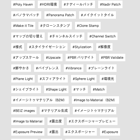
Poly Haven
HDRI環境
ナディールパッチ
Nadir Patch
パノラマパッチ
Panorama Patch
メイクイットタイル
Make it Tile
クローンスタンプ
Clone Stamp
マップの切り替え
チャンネルスイッチ
Channel Switch
様式
スタイライゼーション
Stylization
解像度
アップスケール
Upscale
PBR バリデイト
PBR Validate
鮮やかさ
バイブレンス
Vibrance
プレーンライト
Plane Light
スフィアライト
Sphere Light
環境光
シェイプライト
Shape Light
マッチ
Match
イメージトゥマテリアル（B2M）
Image to Material（B2M）
BEIZ images
マテリアル生成
イメージトゥマテリアル
Image to Material
露出度
エクスポージャープレビュー
Exposure Preview
露出
エクスポージャー
Exposure