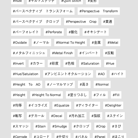
Rust
キルトステッチ
Quilt Stitch
変形
パースペクティブ トランスフォーム
Perspective Transform
パースペクティブ クロップ
Perspective Crop
貫通
パーフォレイト
Perforate
酸化
オキシデート
Oxidate
ノーマル
Normal To Height
金属
Metal
メタルフィニッシュ
Metal Finish
インバート
反転
Invert
カラー
彩度
色相
Saturation
Hue
Hue/Satulation
アンビエントオクルージョン
AO
ハイト
Height To AO
ノーマルマップ
高さ
Normal
Height
Height To Normal
塗りつぶし
フィル
Fill
均等
イコライズ
Equalize
ディライター
Delighter
転写
デカール
Decal
汚れ加工
指紋
ステイン
スマッジ
Stain
Smudge
クロップ
Crop
さび
Corrode
コロード
仕切り
パネル
Panel
ほこり