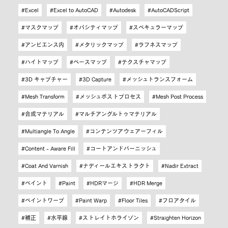
Excel
Excel to AutoCAD
Autodesk
AutoCADScript
マスクマップ
オパシティマップ
スペキュラーマップ
アンビエンス内
メタリックマップ
ラフネスマップ
ハイトマップ
ベースマップ
テクスチャマップ
3D キャプチャー
3D Capture
メッシュトランスフォーム
Mesh Transform
メッシュポストプロセス
Mesh Post Process
合成マテリアル
マルチアングルトゥマテリアル
Multiangle To Angle
コンテンツアウェアーフィル
Content - Aware Fill
コートアンドバーニッシュ
Coat And Varnish
ナディールエキストラクト
Nadir Extract
ペイント
Paint
HDRマージ
HDR Merge
ペイントワープ
Paint Warp
Floor Tiles
フロアタイル
補正
水平線
ストレイトホライゾン
Straighten Horizon