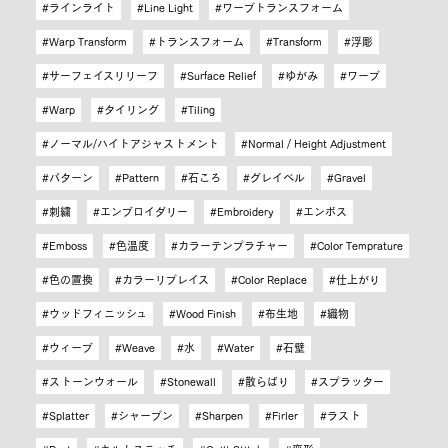
ラインライト
Line Light
ワープトランスフォーム
Warp Transform
トランスフォーム
Transform
浮彫
サーフェイスリリーフ
Surface Relief
ゆがみ
ワープ
Warp
タイリング
Tiling
ノーマル/ハイトアジャストメント
Normal / Height Adjustment
パターン
Pattern
石ころ
グレイベル
Gravel
刺繍
エンブロイダリー
Embroidery
エンボス
Emboss
色温度
カラーテンプラチャー
Color Temprature
色の置換
カラーリプレイス
Color Replace
仕上がり
ウッドフィニッシュ
Wood Finish
布生地
織物
ウィーブ
Weave
水
Water
石壁
ストーンウォール
Stonewall
散らばり
スプラッター
Splatter
シャープン
Sharpen
Firler
ラスト