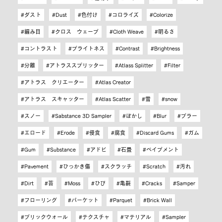
ダスト
Dust
色付け
コロライズ
Colorize
編み目
クロス ウェーブ
Cloth Weave
明るさ
コントラスト
ブライトネス
Contrast
Brightness
分離
アトラススプリッター
Atlass Splitter
Filter
アトラス クリエーター
Atlas Creator
アトラス スキャッター
Atlas Scatter
雪
snow
スノー
Sabstance 3D Sampler
ぼかし
Blur
ブラー
エロード
Erode
侵食
腐食
Discard Gums
ガム
Gum
Substance
アドビ
石畳
ペイブメント
Pavement
ひっかき傷
スクラッチ
Scratch
汚れ
Dirt
苔
Moss
ひび
亀裂
Cracks
Samper
フローリング
パーケット
Parquet
Brick Wall
ブリックウォール
テクスチャ
マテリアル
Sampler