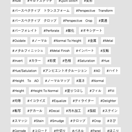
Rust
キルトステッチ
Quilt Stitch
変形
パースペクティブ トランスフォーム
Perspective Transform
パースペクティブ クロップ
Perspective Crop
貫通
パーフォレイト
Perforate
酸化
オキシデート
Oxidate
ノーマル
Normal To Height
金属
Metal
メタルフィニッシュ
Metal Finish
インバート
反転
Invert
カラー
彩度
色相
Saturation
Hue
Hue/Satulation
アンビエントオクルージョン
AO
ハイト
Height To AO
ノーマルマップ
高さ
Normal
Height
Height To Normal
塗りつぶし
フィル
Fill
均等
イコライズ
Equalize
ディライター
Delighter
転写
デカール
Decal
汚れ加工
指紋
ステイン
スマッジ
Stain
Smudge
クロップ
Crop
さび
Corrode
コロード
仕切り
パネル
Panel
ほこり