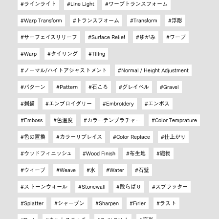
ラインライト
Line Light
ワープトランスフォーム
Warp Transform
トランスフォーム
Transform
浮彫
サーフェイスリリーフ
Surface Relief
ゆがみ
ワープ
Warp
タイリング
Tiling
ノーマル/ハイトアジャストメント
Normal / Height Adjustment
パターン
Pattern
石ころ
グレイベル
Gravel
刺繍
エンブロイダリー
Embroidery
エンボス
Emboss
色温度
カラーテンプラチャー
Color Temprature
色の置換
カラーリプレイス
Color Replace
仕上がり
ウッドフィニッシュ
Wood Finish
布生地
織物
ウィーブ
Weave
水
Water
石壁
ストーンウォール
Stonewall
散らばり
スプラッター
Splatter
シャープン
Sharpen
Firler
ラスト