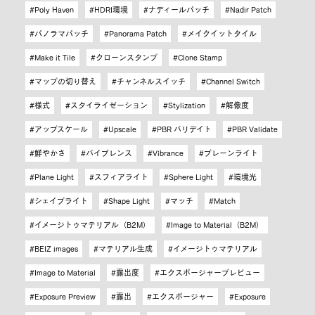
Poly Haven
HDRI環境
ナディールパッチ
Nadir Patch
パノラマパッチ
Panorama Patch
メイクイットタイル
Make it Tile
クローンスタンプ
Clone Stamp
マップの切り替え
チャンネルスイッチ
Channel Switch
様式
スタイライゼーション
Stylization
解像度
アップスケール
Upscale
PBR バリデイト
PBR Validate
鮮やかさ
バイブレンス
Vibrance
プレーンライト
Plane Light
スフィアライト
Sphere Light
環境光
シェイプライト
Shape Light
マッチ
Match
イメージトゥマテリアル（B2M）
Image to Material（B2M）
BEIZ images
マテリアル生成
イメージトゥマテリアル
Image to Material
露出度
エクスポージャープレビュー
Exposure Preview
露出
エクスポージャー
Exposure