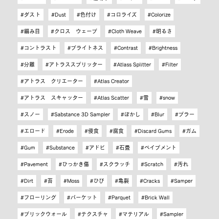
ダスト
Dust
色付け
コロライズ
Colorize
編み目
クロス ウェーブ
Cloth Weave
明るさ
コントラスト
ブライトネス
Contrast
Brightness
分離
アトラススプリッター
Atlass Splitter
Filter
アトラス クリエーター
Atlas Creator
アトラス スキャッター
Atlas Scatter
雪
snow
スノー
Sabstance 3D Sampler
ぼかし
Blur
ブラー
エロード
Erode
侵食
腐食
Discard Gums
ガム
Gum
Substance
アドビ
石畳
ペイブメント
Pavement
ひっかき傷
スクラッチ
Scratch
汚れ
Dirt
苔
Moss
ひび
亀裂
Cracks
Samper
フローリング
パーケット
Parquet
Brick Wall
ブリックウォール
テクスチャ
マテリアル
Sampler