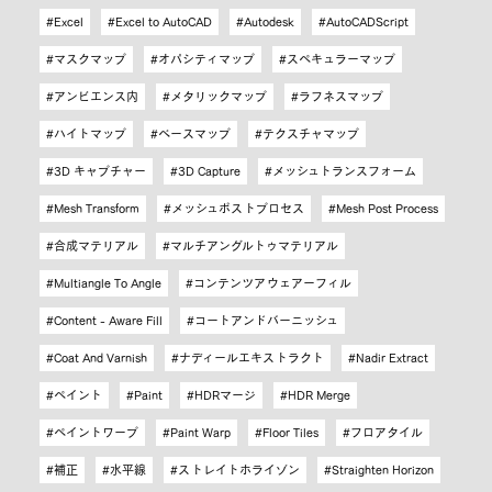
Excel
Excel to AutoCAD
Autodesk
AutoCADScript
マスクマップ
オパシティマップ
スペキュラーマップ
アンビエンス内
メタリックマップ
ラフネスマップ
ハイトマップ
ベースマップ
テクスチャマップ
3D キャプチャー
3D Capture
メッシュトランスフォーム
Mesh Transform
メッシュポストプロセス
Mesh Post Process
合成マテリアル
マルチアングルトゥマテリアル
Multiangle To Angle
コンテンツアウェアーフィル
Content - Aware Fill
コートアンドバーニッシュ
Coat And Varnish
ナディールエキストラクト
Nadir Extract
ペイント
Paint
HDRマージ
HDR Merge
ペイントワープ
Paint Warp
Floor Tiles
フロアタイル
補正
水平線
ストレイトホライゾン
Straighten Horizon