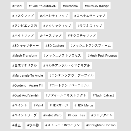
Excel
Excel to AutoCAD
Autodesk
AutoCADScript
マスクマップ
オパシティマップ
スペキュラーマップ
アンビエンス内
メタリックマップ
ラフネスマップ
ハイトマップ
ベースマップ
テクスチャマップ
3D キャプチャー
3D Capture
メッシュトランスフォーム
Mesh Transform
メッシュポストプロセス
Mesh Post Process
合成マテリアル
マルチアングルトゥマテリアル
Multiangle To Angle
コンテンツアウェアーフィル
Content - Aware Fill
コートアンドバーニッシュ
Coat And Varnish
ナディールエキストラクト
Nadir Extract
ペイント
Paint
HDRマージ
HDR Merge
ペイントワープ
Paint Warp
Floor Tiles
フロアタイル
補正
水平線
ストレイトホライゾン
Straighten Horizon