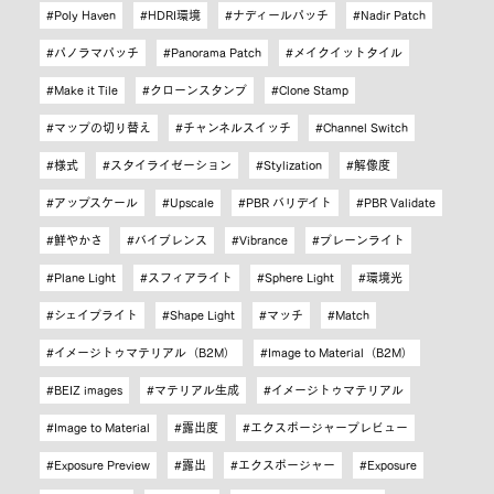
Poly Haven
HDRI環境
ナディールパッチ
Nadir Patch
パノラマパッチ
Panorama Patch
メイクイットタイル
Make it Tile
クローンスタンプ
Clone Stamp
マップの切り替え
チャンネルスイッチ
Channel Switch
様式
スタイライゼーション
Stylization
解像度
アップスケール
Upscale
PBR バリデイト
PBR Validate
鮮やかさ
バイブレンス
Vibrance
プレーンライト
Plane Light
スフィアライト
Sphere Light
環境光
シェイプライト
Shape Light
マッチ
Match
イメージトゥマテリアル（B2M）
Image to Material（B2M）
BEIZ images
マテリアル生成
イメージトゥマテリアル
Image to Material
露出度
エクスポージャープレビュー
Exposure Preview
露出
エクスポージャー
Exposure