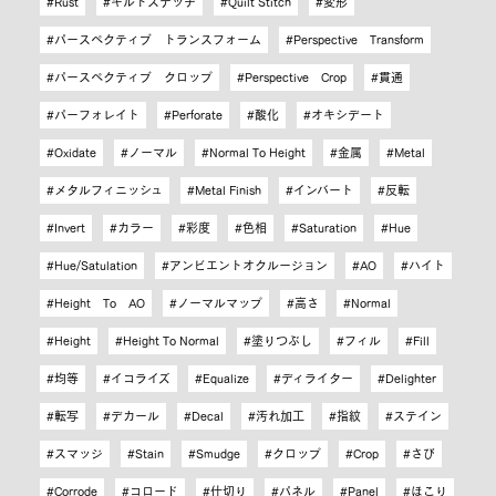
Rust
キルトステッチ
Quilt Stitch
変形
パースペクティブ トランスフォーム
Perspective Transform
パースペクティブ クロップ
Perspective Crop
貫通
パーフォレイト
Perforate
酸化
オキシデート
Oxidate
ノーマル
Normal To Height
金属
Metal
メタルフィニッシュ
Metal Finish
インバート
反転
Invert
カラー
彩度
色相
Saturation
Hue
Hue/Satulation
アンビエントオクルージョン
AO
ハイト
Height To AO
ノーマルマップ
高さ
Normal
Height
Height To Normal
塗りつぶし
フィル
Fill
均等
イコライズ
Equalize
ディライター
Delighter
転写
デカール
Decal
汚れ加工
指紋
ステイン
スマッジ
Stain
Smudge
クロップ
Crop
さび
Corrode
コロード
仕切り
パネル
Panel
ほこり