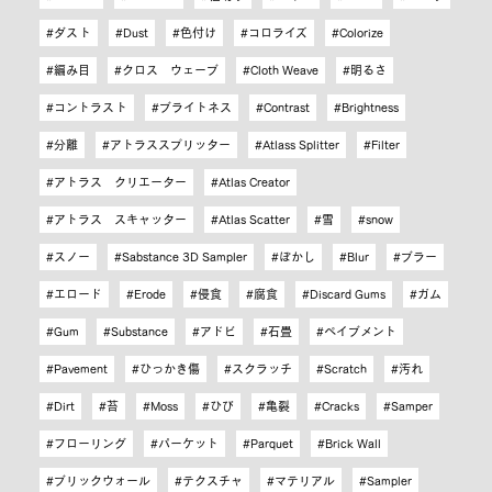
ダスト
Dust
色付け
コロライズ
Colorize
編み目
クロス ウェーブ
Cloth Weave
明るさ
コントラスト
ブライトネス
Contrast
Brightness
分離
アトラススプリッター
Atlass Splitter
Filter
アトラス クリエーター
Atlas Creator
アトラス スキャッター
Atlas Scatter
雪
snow
スノー
Sabstance 3D Sampler
ぼかし
Blur
ブラー
エロード
Erode
侵食
腐食
Discard Gums
ガム
Gum
Substance
アドビ
石畳
ペイブメント
Pavement
ひっかき傷
スクラッチ
Scratch
汚れ
Dirt
苔
Moss
ひび
亀裂
Cracks
Samper
フローリング
パーケット
Parquet
Brick Wall
ブリックウォール
テクスチャ
マテリアル
Sampler