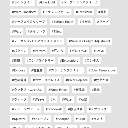
ラインライト
Line Light
ワープトランスフォーム
Warp Transform
トランスフォーム
Transform
浮彫
サーフェイスリリーフ
Surface Relief
ゆがみ
ワープ
Warp
タイリング
Tiling
ノーマル/ハイトアジャストメント
Normal / Height Adjustment
パターン
Pattern
石ころ
グレイベル
Gravel
刺繍
エンブロイダリー
Embroidery
エンボス
Emboss
色温度
カラーテンプラチャー
Color Temprature
色の置換
カラーリプレイス
Color Replace
仕上がり
ウッドフィニッシュ
Wood Finish
布生地
織物
ウィーブ
Weave
水
Water
石壁
ストーンウォール
Stonewall
散らばり
スプラッター
Splatter
シャープン
Sharpen
Firler
ラスト