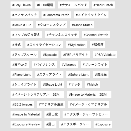
Poly Haven
HDRI環境
ナディールパッチ
Nadir Patch
パノラマパッチ
Panorama Patch
メイクイットタイル
Make it Tile
クローンスタンプ
Clone Stamp
マップの切り替え
チャンネルスイッチ
Channel Switch
様式
スタイライゼーション
Stylization
解像度
アップスケール
Upscale
PBR バリデイト
PBR Validate
鮮やかさ
バイブレンス
Vibrance
プレーンライト
Plane Light
スフィアライト
Sphere Light
環境光
シェイプライト
Shape Light
マッチ
Match
イメージトゥマテリアル（B2M）
Image to Material（B2M）
BEIZ images
マテリアル生成
イメージトゥマテリアル
Image to Material
露出度
エクスポージャープレビュー
Exposure Preview
露出
エクスポージャー
Exposure