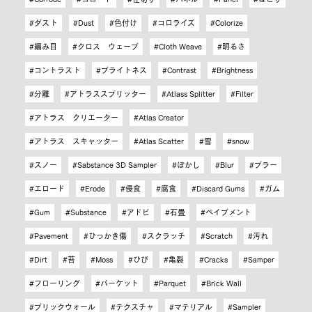
ダスト
Dust
色付け
コロライズ
Colorize
編み目
クロス ウェーブ
Cloth Weave
明るさ
コントラスト
ブライトネス
Contrast
Brightness
分離
アトラススプリッター
Atlass Splitter
Filter
アトラス クリエーター
Atlas Creator
アトラス スキャッター
Atlas Scatter
雪
snow
スノー
Sabstance 3D Sampler
ぼかし
Blur
ブラー
エロード
Erode
侵食
腐食
Discard Gums
ガム
Gum
Substance
アドビ
石畳
ペイブメント
Pavement
ひっかき傷
スクラッチ
Scratch
汚れ
Dirt
苔
Moss
ひび
亀裂
Cracks
Samper
フローリング
パーケット
Parquet
Brick Wall
ブリックウォール
テクスチャ
マテリアル
Sampler