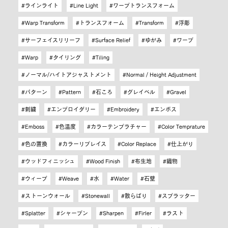
ラインライト
Line Light
ワープトランスフォーム
Warp Transform
トランスフォーム
Transform
浮彫
サーフェイスリリーフ
Surface Relief
ゆがみ
ワープ
Warp
タイリング
Tiling
ノーマル/ハイトアジャストメント
Normal / Height Adjustment
パターン
Pattern
石ころ
グレイベル
Gravel
刺繍
エンブロイダリー
Embroidery
エンボス
Emboss
色温度
カラーテンプラチャー
Color Temprature
色の置換
カラーリプレイス
Color Replace
仕上がり
ウッドフィニッシュ
Wood Finish
布生地
織物
ウィーブ
Weave
水
Water
石壁
ストーンウォール
Stonewall
散らばり
スプラッター
Splatter
シャープン
Sharpen
Firler
ラスト