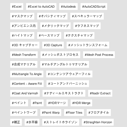
Excel
Excel to AutoCAD
Autodesk
AutoCADScript
マスクマップ
オパシティマップ
スペキュラーマップ
アンビエンス内
メタリックマップ
ラフネスマップ
ハイトマップ
ベースマップ
テクスチャマップ
3D キャプチャー
3D Capture
メッシュトランスフォーム
Mesh Transform
メッシュポストプロセス
Mesh Post Process
合成マテリアル
マルチアングルトゥマテリアル
Multiangle To Angle
コンテンツアウェアーフィル
Content - Aware Fill
コートアンドバーニッシュ
Coat And Varnish
ナディールエキストラクト
Nadir Extract
ペイント
Paint
HDRマージ
HDR Merge
ペイントワープ
Paint Warp
Floor Tiles
フロアタイル
補正
水平線
ストレイトホライゾン
Straighten Horizon