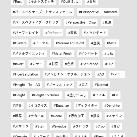
Rust
キルトステッチ
Quilt Stitch
変形
パースペクティブ トランスフォーム
Perspective Transform
パースペクティブ クロップ
Perspective Crop
貫通
パーフォレイト
Perforate
酸化
オキシデート
Oxidate
ノーマル
Normal To Height
金属
Metal
メタルフィニッシュ
Metal Finish
インバート
反転
Invert
カラー
彩度
色相
Saturation
Hue
Hue/Satulation
アンビエントオクルージョン
AO
ハイト
Height To AO
ノーマルマップ
高さ
Normal
Height
Height To Normal
塗りつぶし
フィル
Fill
均等
イコライズ
Equalize
ディライター
Delighter
転写
デカール
Decal
汚れ加工
指紋
ステイン
スマッジ
Stain
Smudge
クロップ
Crop
さび
Corrode
コロード
仕切り
パネル
Panel
ほこり