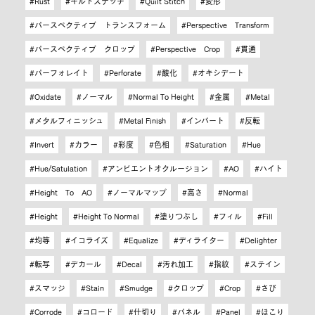
Rust
キルトステッチ
Quilt Stitch
変形
パースペクティブ トランスフォーム
Perspective Transform
パースペクティブ クロップ
Perspective Crop
貫通
パーフォレイト
Perforate
酸化
オキシデート
Oxidate
ノーマル
Normal To Height
金属
Metal
メタルフィニッシュ
Metal Finish
インバート
反転
Invert
カラー
彩度
色相
Saturation
Hue
Hue/Satulation
アンビエントオクルージョン
AO
ハイト
Height To AO
ノーマルマップ
高さ
Normal
Height
Height To Normal
塗りつぶし
フィル
Fill
均等
イコライズ
Equalize
ディライター
Delighter
転写
デカール
Decal
汚れ加工
指紋
ステイン
スマッジ
Stain
Smudge
クロップ
Crop
さび
Corrode
コロード
仕切り
パネル
Panel
ほこり