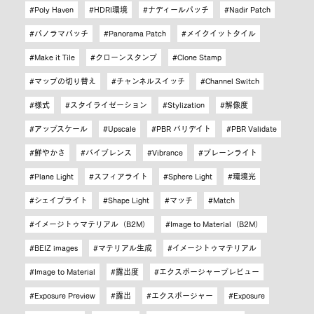
Poly Haven
HDRI環境
ナディールパッチ
Nadir Patch
パノラマパッチ
Panorama Patch
メイクイットタイル
Make it Tile
クローンスタンプ
Clone Stamp
マップの切り替え
チャンネルスイッチ
Channel Switch
様式
スタイライゼーション
Stylization
解像度
アップスケール
Upscale
PBR バリデイト
PBR Validate
鮮やかさ
バイブレンス
Vibrance
プレーンライト
Plane Light
スフィアライト
Sphere Light
環境光
シェイプライト
Shape Light
マッチ
Match
イメージトゥマテリアル（B2M）
Image to Material（B2M）
BEIZ images
マテリアル生成
イメージトゥマテリアル
Image to Material
露出度
エクスポージャープレビュー
Exposure Preview
露出
エクスポージャー
Exposure