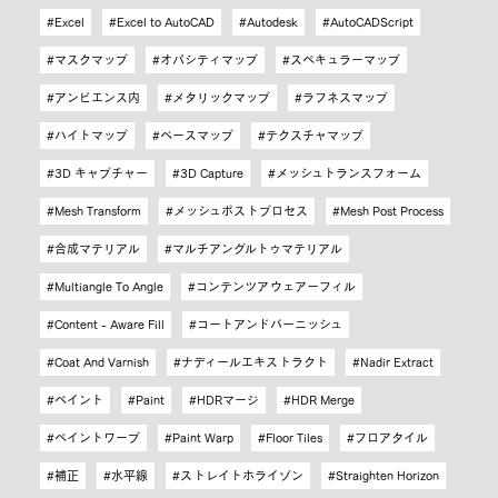
Excel
Excel to AutoCAD
Autodesk
AutoCADScript
マスクマップ
オパシティマップ
スペキュラーマップ
アンビエンス内
メタリックマップ
ラフネスマップ
ハイトマップ
ベースマップ
テクスチャマップ
3D キャプチャー
3D Capture
メッシュトランスフォーム
Mesh Transform
メッシュポストプロセス
Mesh Post Process
合成マテリアル
マルチアングルトゥマテリアル
Multiangle To Angle
コンテンツアウェアーフィル
Content - Aware Fill
コートアンドバーニッシュ
Coat And Varnish
ナディールエキストラクト
Nadir Extract
ペイント
Paint
HDRマージ
HDR Merge
ペイントワープ
Paint Warp
Floor Tiles
フロアタイル
補正
水平線
ストレイトホライゾン
Straighten Horizon