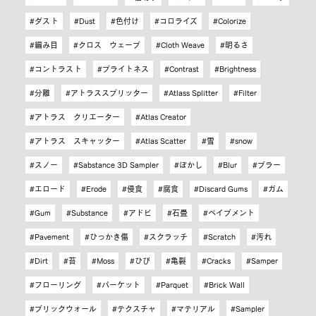
ダスト
Dust
色付け
コロライズ
Colorize
編み目
クロス ウェーブ
Cloth Weave
明るさ
コントラスト
ブライトネス
Contrast
Brightness
分離
アトラススプリッター
Atlass Splitter
Filter
アトラス クリエーター
Atlas Creator
アトラス スキャッター
Atlas Scatter
雪
snow
スノー
Sabstance 3D Sampler
ぼかし
Blur
ブラー
エロード
Erode
侵食
腐食
Discard Gums
ガム
Gum
Substance
アドビ
石畳
ペイブメント
Pavement
ひっかき傷
スクラッチ
Scratch
汚れ
Dirt
苔
Moss
ひび
亀裂
Cracks
Samper
フローリング
パーケット
Parquet
Brick Wall
ブリックウォール
テクスチャ
マテリアル
Sampler