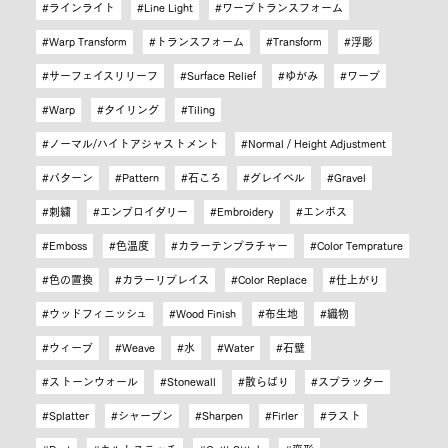
ラインライト
Line Light
ワープトランスフォーム
Warp Transform
トランスフォーム
Transform
浮彫
サーフェイスリリーフ
Surface Relief
ゆがみ
ワープ
Warp
タイリング
Tiling
ノーマル/ハイトアジャストメント
Normal / Height Adjustment
パターン
Pattern
石ころ
グレイベル
Gravel
刺繍
エンブロイダリー
Embroidery
エンボス
Emboss
色温度
カラーテンプラチャー
Color Temprature
色の置換
カラーリプレイス
Color Replace
仕上がり
ウッドフィニッシュ
Wood Finish
布生地
織物
ウィーブ
Weave
水
Water
石壁
ストーンウォール
Stonewall
散らばり
スプラッター
Splatter
シャープン
Sharpen
Firler
ラスト