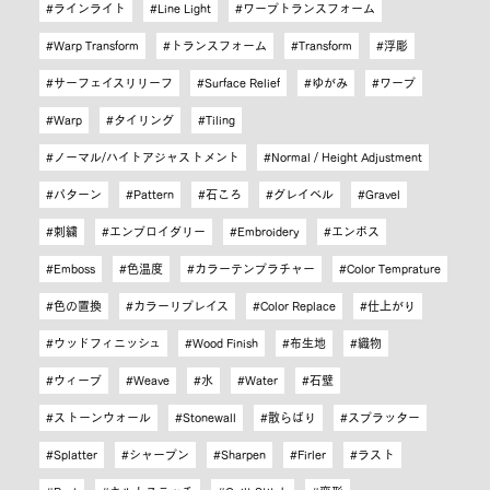
ラインライト
Line Light
ワープトランスフォーム
Warp Transform
トランスフォーム
Transform
浮彫
サーフェイスリリーフ
Surface Relief
ゆがみ
ワープ
Warp
タイリング
Tiling
ノーマル/ハイトアジャストメント
Normal / Height Adjustment
パターン
Pattern
石ころ
グレイベル
Gravel
刺繍
エンブロイダリー
Embroidery
エンボス
Emboss
色温度
カラーテンプラチャー
Color Temprature
色の置換
カラーリプレイス
Color Replace
仕上がり
ウッドフィニッシュ
Wood Finish
布生地
織物
ウィーブ
Weave
水
Water
石壁
ストーンウォール
Stonewall
散らばり
スプラッター
Splatter
シャープン
Sharpen
Firler
ラスト