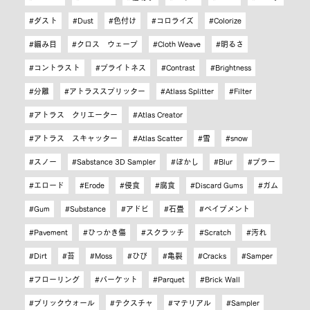
ダスト
Dust
色付け
コロライズ
Colorize
編み目
クロス ウェーブ
Cloth Weave
明るさ
コントラスト
ブライトネス
Contrast
Brightness
分離
アトラススプリッター
Atlass Splitter
Filter
アトラス クリエーター
Atlas Creator
アトラス スキャッター
Atlas Scatter
雪
snow
スノー
Sabstance 3D Sampler
ぼかし
Blur
ブラー
エロード
Erode
侵食
腐食
Discard Gums
ガム
Gum
Substance
アドビ
石畳
ペイブメント
Pavement
ひっかき傷
スクラッチ
Scratch
汚れ
Dirt
苔
Moss
ひび
亀裂
Cracks
Samper
フローリング
パーケット
Parquet
Brick Wall
ブリックウォール
テクスチャ
マテリアル
Sampler