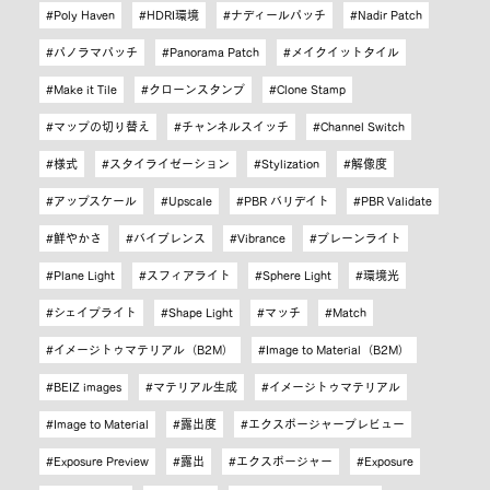
Poly Haven
HDRI環境
ナディールパッチ
Nadir Patch
パノラマパッチ
Panorama Patch
メイクイットタイル
Make it Tile
クローンスタンプ
Clone Stamp
マップの切り替え
チャンネルスイッチ
Channel Switch
様式
スタイライゼーション
Stylization
解像度
アップスケール
Upscale
PBR バリデイト
PBR Validate
鮮やかさ
バイブレンス
Vibrance
プレーンライト
Plane Light
スフィアライト
Sphere Light
環境光
シェイプライト
Shape Light
マッチ
Match
イメージトゥマテリアル（B2M）
Image to Material（B2M）
BEIZ images
マテリアル生成
イメージトゥマテリアル
Image to Material
露出度
エクスポージャープレビュー
Exposure Preview
露出
エクスポージャー
Exposure