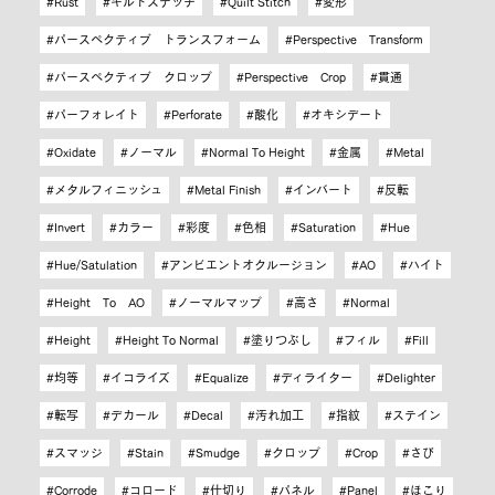
Rust
キルトステッチ
Quilt Stitch
変形
パースペクティブ トランスフォーム
Perspective Transform
パースペクティブ クロップ
Perspective Crop
貫通
パーフォレイト
Perforate
酸化
オキシデート
Oxidate
ノーマル
Normal To Height
金属
Metal
メタルフィニッシュ
Metal Finish
インバート
反転
Invert
カラー
彩度
色相
Saturation
Hue
Hue/Satulation
アンビエントオクルージョン
AO
ハイト
Height To AO
ノーマルマップ
高さ
Normal
Height
Height To Normal
塗りつぶし
フィル
Fill
均等
イコライズ
Equalize
ディライター
Delighter
転写
デカール
Decal
汚れ加工
指紋
ステイン
スマッジ
Stain
Smudge
クロップ
Crop
さび
Corrode
コロード
仕切り
パネル
Panel
ほこり