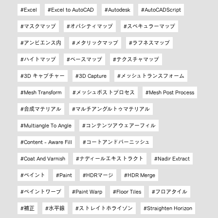
Excel
Excel to AutoCAD
Autodesk
AutoCADScript
マスクマップ
オパシティマップ
スペキュラーマップ
アンビエンス内
メタリックマップ
ラフネスマップ
ハイトマップ
ベースマップ
テクスチャマップ
3D キャプチャー
3D Capture
メッシュトランスフォーム
Mesh Transform
メッシュポストプロセス
Mesh Post Process
合成マテリアル
マルチアングルトゥマテリアル
Multiangle To Angle
コンテンツアウェアーフィル
Content - Aware Fill
コートアンドバーニッシュ
Coat And Varnish
ナディールエキストラクト
Nadir Extract
ペイント
Paint
HDRマージ
HDR Merge
ペイントワープ
Paint Warp
Floor Tiles
フロアタイル
補正
水平線
ストレイトホライゾン
Straighten Horizon